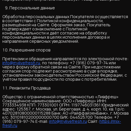
Персональные данные
Обработка персональных данных Покупателя осуществляется
в соответствии с Политикой конфиденциальности,
размещённой на Сайте. Оформляя заказ, Покупатель
подтверждает ознакомление с Политикой
конфиденциальности и даёт согласие на обработку
персональных данных в целях исполнения договора и
направления сервисных уведомлений.
Разрешение споров
Претензии и обращения направляются по электронной почте:
info@mylivefresh.ru
, по телефону: +7 (916) 079-97-74 или
через форму обратной связи на Сайте. При недостижении
согласия спор подлежит рассмотрению в суде в порядке,
установленном законодательством Российской Федерации, с
учётом правил подсудности по спорам с потребителями.
Реквизиты Продавца
Общество с ограниченной ответственностью «Ливфреш»
Сокращённое наименование: ООО «Ливфреш» ИНН:
7733334938 КПП: 773301001 ОГРН: 1197746031361 Юридический
адрес: 125367, г. Москва, ул. Береговая, д. 4, корп. 10, кв. 1 р/с:
40702810800000115288 Банк: АО «РайффайзенБанк», г. Москва
к/с: 30101810200000000700 БИК: 044525700 Телефон: +7
(916) 079-97-74 E-mail:
info@mylivefresh.ru
Сайт:
https://mix-
fresh.ru